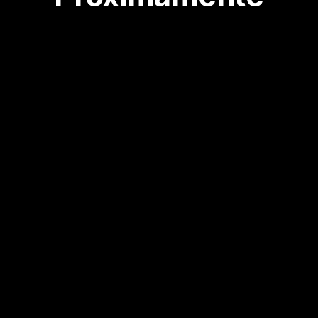
Si quieres más
información sobre la
escuela DOS35UNO®,
escríbenos:
hola@dos35.uno